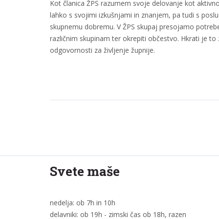
Kot članica ŽPS razumem svoje delovanje kot aktivno v
lahko s svojimi izkušnjami in znanjem, pa tudi s po
skupnemu dobremu. V ŽPS skupaj presojamo potrebe žu
različnim skupinam ter okrepiti občestvo. Hkrati je to
odgovornosti za življenje župnije.
Svete maše
nedelja: ob 7h in 10h
delavniki: ob 19h - zimski čas ob 18h, razen