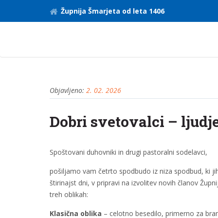
Župnija Šmarjeta od leta 1406
Objavljeno:
2. 02. 2026
Dobri svetovalci – ljudj
Spoštovani duhovniki in drugi pastoralni sodelavci,
pošiljamo vam četrto spodbudo iz niza spodbud, ki jih
štirinajst dni, v pripravi na izvolitev novih članov Žup
treh oblikah:
Klasična oblika
– celotno besedilo, primerno za branj