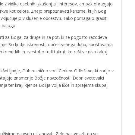
le z vidika osebnih izkušenj ali interesov, ampak ohranjajo
erkve kot celote. Znajo prepoznavati karizme, ki jih Bog
 vključujejo v služenje občestvu. Tako pomagajo graditi
o nalogo.
prti za Boga, za druge in za pot, ki se pogosto razodeva
nje. So ljudje iskrenosti, občestvenega duha, spoštovanja
trenutkih in zvestobo tudi takrat, ko rešitve niso takoj
ni ljudje, Duh resnično vodi Cerkev. Odločitve, ki zorijo v
tajajo znamenje Božje navzočnosti. Dobri svetovalci
nja ter kraj, kjer se Božja volja išče in sprejema skupaj.
doživimo na vseh ustanovah. Zelo nas veseli, da se