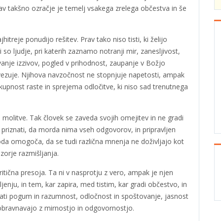
rav takšno ozračje je temelj vsakega zrelega občestva in še
jhitreje ponudijo rešitev. Prav tako niso tisti, ki želijo
i so ljudje, pri katerih zaznamo notranji mir, zanesljivost,
avanje izzivov, pogled v prihodnost, zaupanje v Božjo
ezuje. Njihova navzočnost ne stopnjuje napetosti, ampak
kupnost raste in sprejema odločitve, ki niso sad trenutnega
 molitve. Tak človek se zaveda svojih omejitev in ne gradi
 priznati, da morda nima vseh odgovorov, in pripravljen
boda omogoča, da se tudi različna mnenja ne doživljajo kot
zorje razmišljanja.
tična presoja. Ta ni v nasprotju z vero, ampak je njen
jenju, in tem, kar zapira, med tistim, kar gradi občestvo, in
evati pogum in razumnost, odločnost in spoštovanje, jasnost
h obravnavajo z mirnostjo in odgovornostjo.