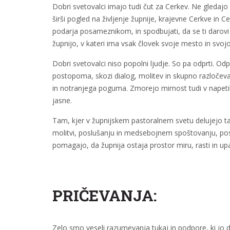
Dobri svetovalci imajo tudi čut za Cerkev. Ne gledajo 
širši pogled na življenje župnije, krajevne Cerkve in C
podarja posameznikom, in spodbujati, da se ti darovi
župnijo, v kateri ima vsak človek svoje mesto in svoj
Dobri svetovalci niso popolni ljudje. So pa odprti. Od
postopoma, skozi dialog, molitev in skupno razločeva
in notranjega poguma. Zmorejo mirnost tudi v napetih 
jasne.
Tam, kjer v župnijskem pastoralnem svetu delujejo takš
molitvi, poslušanju in medsebojnem spoštovanju, pos
pomagajo, da župnija ostaja prostor miru, rasti in upa
PRIČEVANJA:
Zelo smo veseli razumevanja tukaj in podpore, ki jo 