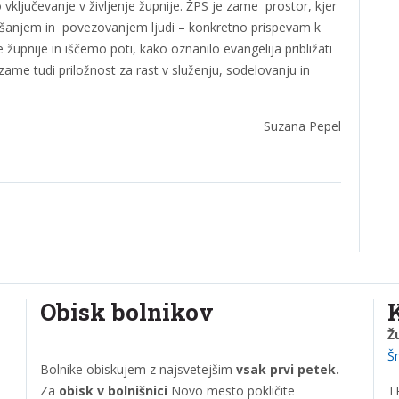
ključevanje v življenje župnije. ŽPS je zame prostor, kjer
slušanjem in povezovanjem ljudi – konkretno prispevam k
pnije in iščemo poti, kako oznanilo evangelija približati
 zame tudi priložnost za rast v služenju, sodelovanju in
Suzana Pepel
Obisk bolnikov
Ž
Š
Bolnike obiskujem z najsvetejšim
vsak prvi petek.
Za
obisk v bolnišnici
Novo mesto pokličite
T