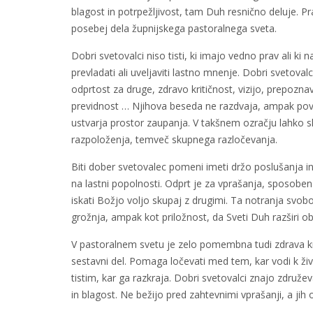
blagost in potrpežljivost, tam Duh resnično deluje. P
posebej dela župnijskega pastoralnega sveta.
Dobri svetovalci niso tisti, ki imajo vedno prav ali ki na
prevladati ali uveljaviti lastno mnenje. Dobri svetovalc
odprtost za druge, zdravo kritičnost, vizijo, prepozn
previdnost … Njihova beseda ne razdvaja, ampak pov
ustvarja prostor zaupanja. V takšnem ozračju lahko s
razpoloženja, temveč skupnega razločevanja.
Biti dober svetovalec pomeni imeti držo poslušanja in
na lastni popolnosti. Odprt je za vprašanja, sposoben
iskati Božjo voljo skupaj z drugimi. Ta notranja svo
grožnja, ampak kot priložnost, da Sveti Duh razširi ob
V pastoralnem svetu je zelo pomembna tudi zdrava kri
sestavni del. Pomaga ločevati med tem, kar vodi k živl
tistim, kar ga razkraja. Dobri svetovalci znajo združ
in blagost. Ne bežijo pred zahtevnimi vprašanji, a ji