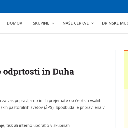
DOMOV
SKUPINE
NAŠE CERKVE
DRINSKE MU
e odprtosti in Duha
 za vas pripravljamo in jih prejemate ob četrtkih vsakih
nijskih pastoralnih svetov (ŽPS). Spodbuda je pripravljena v
e, tisk ali interno uporabo v skupinah.