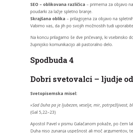
SEO – oblikovana različica
– primerna za objavo na s
poudarki za lažje spletno branje.
Skrajšana oblika
– prilagojena za objavo na spletnih
Vabimo vas, da jih po svojih možnostih tudi uporabite 
Na koncu prilagamo še dve pričevanji, ki vsebinsko do
župnijsko komunikacijo ali pastoralno delo.
Spodbuda 4
Dobri svetovalci – ljudje o
Svetopisemska misel:
»Sad Duha pa je ljubezen, veselje, mir, potrpežljivost, 
(Gal 5,22–23)
Apostol Pavel v pismu Galačanom pokaže, po čem la
Duha niso zunanja uspešnost ali moč argumentov, tem