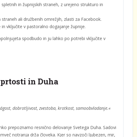
pletnih in župnijskih straneh, z urejeno strukturo in
 straneh ali družbenih omrežjih, zlasti za Facebook.
in vključite v pastoralno dogajanje župnije.
polnjujeta spodbudo in ju lahko po potrebi vključite v
dprtosti in Duha
blágost, dobrotljivost, zvestoba, krotkost, samoobvladanje.«
hko prepoznamo resnično delovanje Svetega Duha. Sadovi
več notranja drža človeka. Kjer so navzoči ljubezen, mir,