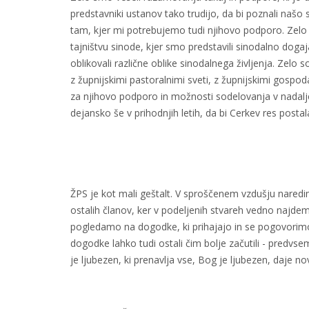
predstavniki ustanov tako trudijo, da bi poznali našo s
tam, kjer mi potrebujemo tudi njihovo podporo. Zelo
tajništvu sinode, kjer smo predstavili sinodalno dogaja
oblikovali različne oblike sinodalnega življenja. Zelo
z župnijskimi pastoralnimi sveti, z župnijskimi gospod
za njihovo podporo in možnosti sodelovanja v nadalje
dejansko še v prihodnjih letih, da bi Cerkev res posta
ŽPS je kot mali geštalt. V sproščenem vzdušju naredi
ostalih članov, ker v podeljenih stvareh vedno najdem
pogledamo na dogodke, ki prihajajo in se pogovorim
dogodke lahko tudi ostali čim bolje začutili - predvse
je ljubezen, ki prenavlja vse, Bog je ljubezen, daje no