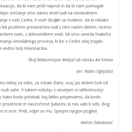
ituacijo, da bi nam prišli naproti in da bi nam pomagali
 lepo srečanje smo danes imeli tudi na Generalnem
nje v naši Cerkvi. V vseh škofijah se trudimo, da bi nekako
 so bili pozitivno presenečeni tudi s tem našim delom, recimo
arskimi sveti, z duhovniškimi sveti. Mi smo seveda hvaležni
vanju sinodalnega procesa, ki bo v Cerkvi zdaj trajalo
la vedno bolj misionarska.
Škof Maksimilijan Matjaž ob obisku Ad limina
(vir: Radio Ognjišče)
mo nekaj za sebe, za ostale člane, vsaj jaz dobim tudi od
 tudi sebe. V takem vzdušju z veseljem in lahkotnostjo
o kako bodo potekali, kaj lahko prispevamo, da bodo
m prisotnost in navzočnost ljubezni, ki nas vabi k sebi. Bog
vo ti srce. Pridi, odpri se mu. Sprejmi njegov pogled.
Melita Zabukovec