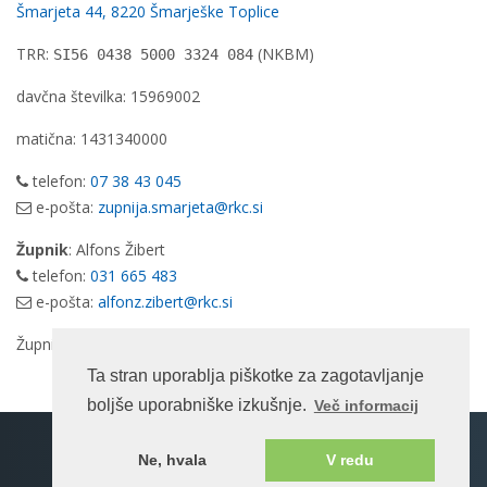
Šmarjeta 44, 8220 Šmarješke Toplice
TRR:
(NKBM)
SI56 0438 5000 3324 084
davčna številka: 15969002
matična: 1431340000
telefon:
07 38 43 045
e-pošta:
zupnija.smarjeta@rkc.si
Župnik
: Alfons Žibert
telefon:
031 665 483
e-pošta:
alfonz.zibert@rkc.si
Župnika gotovo dobite doma pred ali po maši.
Ta stran uporablja piškotke za zagotavljanje
boljše uporabniške izkušnje.
Več informacij
Spletna stran na enotnem portalu ©rkc.si cms.
Ne, hvala
V redu
2026 Vse pravice pridržane.
Pogoji uporabe