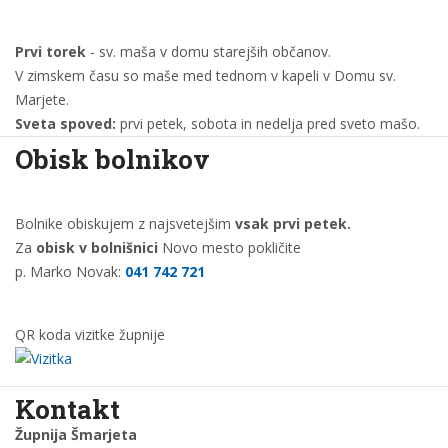
Prvi torek
- sv. maša v domu starejših občanov.
V zimskem času so maše med tednom v kapeli v Domu sv.
Marjete.
Sveta spoved:
prvi petek, sobota in nedelja pred sveto mašo.
Obisk bolnikov
Bolnike obiskujem z najsvetejšim
vsak prvi petek.
Za
obisk v bolnišnici
Novo mesto pokličite
p. Marko Novak:
041 742 721
QR koda vizitke župnije
Kontakt
Župnija Šmarjeta