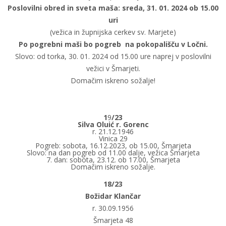
Poslovilni obred in sveta maša: sreda, 31. 01. 2024 ob 15.00
uri
(vežica in župnijska cerkev sv. Marjete)
Po pogrebni maši bo pogreb na pokopališču v Ločni.
Slovo: od torka, 30. 01. 2024 od 15.00 ure naprej v poslovilni
vežici v Šmarjeti.
Domačim iskreno sožalje!
1
9
/23
Silva Oluić r. Gorenc
r.
21
.
12
.19
46
Vinica 29
Pogreb: sobota, 16.12.2023, ob 15.00, Šmarjeta
Slovo: na dan pogreb od 11.00 dalje, vežica Šmarjeta
7. dan: sobota, 23.12. ob 17.00, Šmarjeta
Domačim iskreno sožalje.
18/23
Božidar Klančar
r. 30.09.1956
Šmarjeta 48