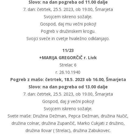
Slovo: na dan pogreba od 11.00 dalje
7. dan: četrtek, 25.5. 2023, ob 19.00, Šmarjeta
Svojcem iskreno sožalje.
Gospod, daj mu večni pokoj!
Pogreb v družinskem krogu.
Svojci sveče in cvetje hvaležno odklanjajo.
11/23
+MARIJA GREGORČIČ r. Livk
Strelac 6
r. 26.10.1940
Pogreb z mašo: četrtek, 18.5. 2023 ob 16.00, Šmarjeta
Slovo: na dan pogreba od 13.00 dalje
7. dan: četrtek, 25.5. 2023, ob 19.00, Šmarjeta
Gospod, daj ji večni pokoj!
Svojcem iskreno sožalje.
Svete maše: Družina Dežman, Pepca Dežman, družina Nučič,
družina colnar, družina Zupančič, Marko Cukjati z družino,
družina Ilovar ( Strelac), družina Zabukovec.