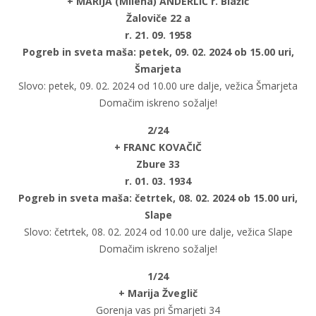
+ MARIJA (Milena) ANDERLIČ r. Blažič
Žaloviče 22 a
r.
21
. 0
9
. 19
58
Pogreb in sveta maša: petek, 09. 02. 2024 ob 15.00 uri,
Šmarjeta
Slovo: petek, 09. 02. 2024 od 10.00 ure dalje, vežica Šmarjeta
Domačim iskreno sožalje!
2/24
+ FRANC KOVAČIČ
Zbure 33
r. 01. 03. 1934
Pogreb in sveta maša: četrtek, 08. 02. 2024 ob 15.00 uri,
Slape
Slovo: četrtek, 08. 02. 2024 od 10.00 ure dalje, vežica Slape
Domačim iskreno sožalje!
1/24
+ Marija Žveglič
Gorenja vas pri Šmarjeti 34