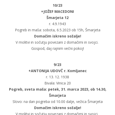
10/23
+JOŽEF MACEDONI
Šmarjeta 12
r. 4.9.1943
Pogreb in maša: sobota, 6.5.2023 ob 15h, Šmarjeta
Domačim iskreno sožalje!
V molitvi in sočutju povezani z domačimi in svojci.
Gospod, daj rajnim večni pokoj!
9/23
+ANTONIJA UDOVČ r. Komljanec
r. 13. 12. 1938
Bivala: Vinica 20
Pogreb, sveta maša: petek, 31. marca 2023, ob 14.30,
Šmarjeta
Slovo: na dan pogreba od 10.00 dalje, vežica Šmarjeta
Domačim iskreno sožalje!
V molitvi in sočutju povezani z domačimi in svojci.