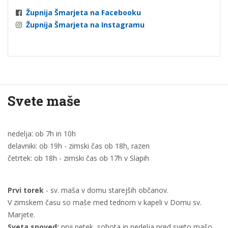
Župnija Šmarjeta na Facebooku
Župnija Šmarjeta na Instagramu
Svete maše
nedelja: ob 7h in 10h
delavniki: ob 19h - zimski čas ob 18h, razen
četrtek: ob 18h - zimski čas ob 17h v Slapih
Prvi torek
- sv. maša v domu starejših občanov.
V zimskem času so maše med tednom v kapeli v Domu sv.
Marjete.
Sveta spoved:
prvi petek, sobota in nedelja pred sveto mašo.