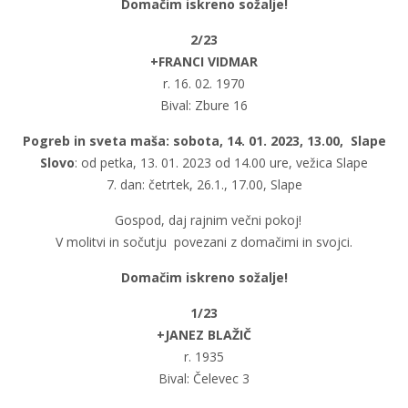
Domačim iskreno sožalje!
2/23
+FRANCI VIDMAR
r. 16. 02. 1970
Bival: Zbure 16
Pogreb in sveta maša: sobota, 14. 01. 2023, 13.00, Slape
Slovo
: od petka, 13. 01. 2023 od 14.00 ure, vežica Slape
7. dan: četrtek, 26.1., 17.00, Slape
Gospod, daj rajnim večni pokoj!
V molitvi in sočutju povezani z domačimi in svojci.
Domačim iskreno sožalje!
1/23
+JANEZ BLAŽIČ
r. 1935
Bival: Čelevec 3