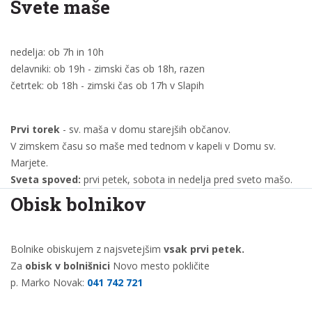
Svete maše
nedelja: ob 7h in 10h
delavniki: ob 19h - zimski čas ob 18h, razen
četrtek: ob 18h - zimski čas ob 17h v Slapih
Prvi torek
- sv. maša v domu starejših občanov.
V zimskem času so maše med tednom v kapeli v Domu sv.
Marjete.
Sveta spoved:
prvi petek, sobota in nedelja pred sveto mašo.
Obisk bolnikov
Bolnike obiskujem z najsvetejšim
vsak prvi petek.
Za
obisk v bolnišnici
Novo mesto pokličite
p. Marko Novak:
041 742 721