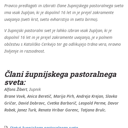
Pravico predlagati in izbirati člane župnijskega pastoralnega sveta
ima vsak župljan, ki je dopolnil 16 let in je prejel zakramente
uvajanja (sveti krst, sveto evharistijo in sveto birmo).
V župnijski pastoralni svet je lahko izbran vsak župljan, ki je
dopolnil 16 let in je prejel zakramente uvajanja, je v polnem
občestvu s Katoliško Cerkvijo ter ga odlikujejo trdna vera, nravno
življenje in razsodnost.
Člani župnijskega pastoralnega
sveta:
Alfons Žibert
, župnik
Brane Vovk, Anica Beretič, Marija Pirh, Andreja Krejan, Slavka
Gričar, David Dobravc, Cvetka Barborič, Leopold Perme, Davor
Robek, Janez Turk, Renata Hribar Gorenc, Tatjana Brulc.
Statut župnijskega pastoralnega sveta