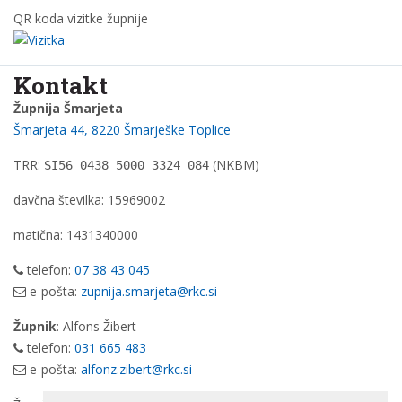
QR koda vizitke župnije
Kontakt
Župnija Šmarjeta
Šmarjeta 44, 8220 Šmarješke Toplice
TRR:
(NKBM)
SI56 0438 5000 3324 084
davčna številka: 15969002
matična: 1431340000
telefon:
07 38 43 045
e-pošta:
zupnija.smarjeta@rkc.si
Župnik
: Alfons Žibert
telefon:
031 665 483
e-pošta:
alfonz.zibert@rkc.si