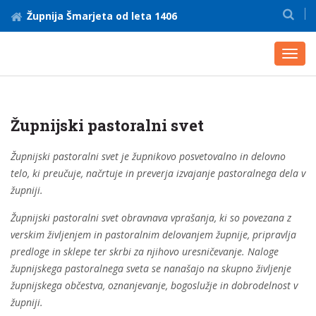
Župnija Šmarjeta od leta 1406
Toggl
navig
Župnijski pastoralni svet
Župnijski pastoralni svet je župnikovo posvetovalno in delovno
telo, ki preučuje, načrtuje in preverja izvajanje pastoralnega dela v
župniji.
Župnijski pastoralni svet obravnava vprašanja, ki so povezana z
verskim življenjem in pastoralnim delovanjem župnije, pripravlja
predloge in sklepe ter skrbi za njihovo uresničevanje. Naloge
župnijskega pastoralnega sveta se nanašajo na skupno življenje
župnijskega občestva, oznanjevanje, bogoslužje in dobrodelnost v
župniji.