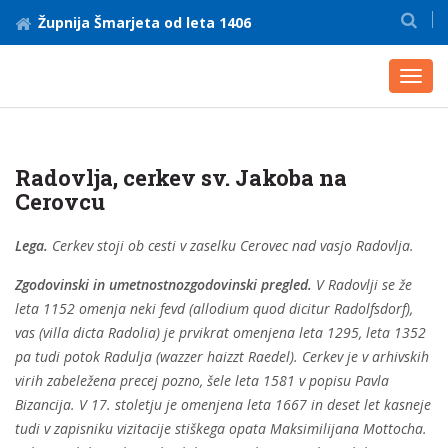
Župnija Šmarjeta od leta 1406
Toggl
navig
Radovlja, cerkev sv. Jakoba na
Cerovcu
Lega.
Cerkev stoji ob cesti v zaselku Cerovec nad vasjo Radovlja.
Zgodovinski in umetnostnozgodovinski pregled.
V Radovlji se že
leta 1152 omenja neki fevd (allodium quod dicitur Radolfsdorf),
vas (villa dicta Radolia) je prvikrat omenjena leta 1295, leta 1352
pa tudi potok Radulja (wazzer haizzt Raedel). Cerkev je v arhivskih
virih zabeležena precej pozno, šele leta 1581 v popisu Pavla
Bizancija. V 17. stoletju je omenjena leta 1667 in deset let kasneje
tudi v zapisniku vizitacije stiškega opata Maksimilijana Mottocha.