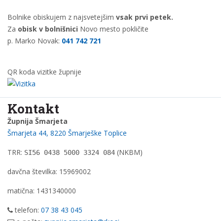
Bolnike obiskujem z najsvetejšim
vsak prvi petek.
Za
obisk v bolnišnici
Novo mesto pokličite
p. Marko Novak:
041 742 721
QR koda vizitke župnije
Kontakt
Župnija Šmarjeta
Šmarjeta 44, 8220 Šmarješke Toplice
TRR:
(NKBM)
SI56 0438 5000 3324 084
davčna številka: 15969002
matična: 1431340000
telefon:
07 38 43 045