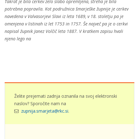
Takrat je bila cerkev zelo slabo opremljena, streha je bila
potrebna popravila. Kot podružnica šmarješke župnije je cerkev
navedena v Valvasorjevi Slavi iz leta 1689, v 18. stoletju pa je
omenjena v listinah iz let 1753 in 1757. Še največ pa je o cerkvi
napisal župnik Janez Volčič leta 1887. V kratkem zapisu hvali
njeno lego na
Želite prejemati zadnja oznanila na svoj elektronski
naslov? Sporočite nam na
zupnija.smarjeta@rkc.si
.