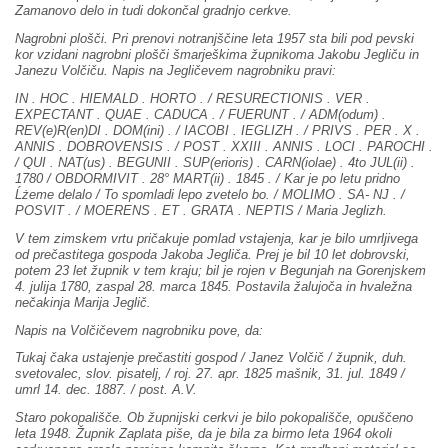
Zamanovo delo in tudi dokončal gradnjo cerkve.
Nagrobni plošči. Pri prenovi notranjščine leta 1957 sta bili pod pevski
kor vzidani nagrobni plošči šmarješkima župnikoma Jakobu Jegliču in
Janezu Volčiču. Napis na Jegličevem nagrobniku pravi:
IN . HOC . HIEMALD . HORTO . / RESURECTIONIS . VER .
EXPECTANT . QUAE . CADUCA . / FUERUNT . / ADM(odum) .
REV(e)R(en)DI . DOM(ini) . / IACOBI . IEGLIZH . / PRIVS . PER . X .
ANNIS . DOBROVENSIS . / POST . XXIII . ANNIS . LOCI . PAROCHI .
/ QUI . NAT(us) . BEGUNII . SUP(erioris) . CARN(iolae) . 4to JUL(ii) .
1780 / OBDORMIVIT . 28° MART(ii) . 1845 . / Kar je po letu pridno
Ĺżeme delalo / To spomladi lepo zvetelo bo. / MOLIMO . SA- NJ . /
POSVIT . / MOERENS . ET . GRATA . NEPTIS / Maria Jeglizh.
V tem zimskem vrtu pričakuje pomlad vstajenja, kar je bilo umrljivega
od prečastitega gospoda Jakoba Jegliča. Prej je bil 10 let dobrovski,
potem 23 let župnik v tem kraju; bil je rojen v Begunjah na Gorenjskem
4. julija 1780, zaspal 28. marca 1845. Postavila žalujoča in hvaležna
nečakinja Marija Jeglič.
Napis na Volčičevem nagrobniku pove, da:
Tukaj čaka ustajenje prečastiti gospod / Janez Volčič / župnik, duh.
svetovalec, slov. pisatelj, / roj. 27. apr. 1825 mašnik, 31. jul. 1849 /
umrl 14. dec. 1887. / post. A.V.
Staro pokopališče. Ob župnijski cerkvi je bilo pokopališče, opuščeno
leta 1948. Župnik Zaplata piše, da je bila za birmo leta 1964 okoli