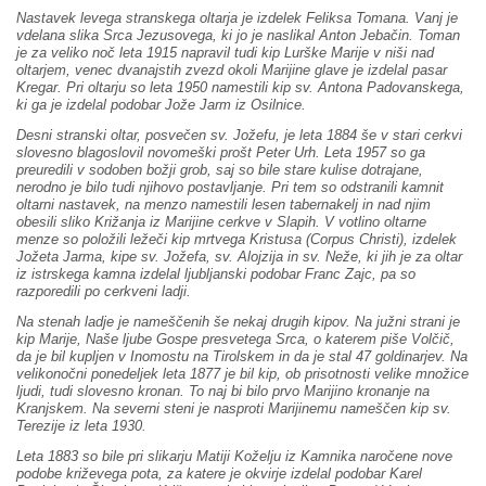
Nastavek levega stranskega oltarja je izdelek Feliksa Tomana. Vanj je
vdelana slika Srca Jezusovega, ki jo je naslikal Anton Jebačin. Toman
je za veliko noč leta 1915 napravil tudi kip Lurške Marije v niši nad
oltarjem, venec dvanajstih zvezd okoli Marijine glave je izdelal pasar
Kregar. Pri oltarju so leta 1950 namestili kip sv. Antona Padovanskega,
ki ga je izdelal podobar Jože Jarm iz Osilnice.
Desni stranski oltar, posvečen sv. Jožefu, je leta 1884 še v stari cerkvi
slovesno blagoslovil novomeški prošt Peter Urh. Leta 1957 so ga
preuredili v sodoben božji grob, saj so bile stare kulise dotrajane,
nerodno je bilo tudi njihovo postavljanje. Pri tem so odstranili kamnit
oltarni nastavek, na menzo namestili lesen tabernakelj in nad njim
obesili sliko Križanja iz Marijine cerkve v Slapih. V votlino oltarne
menze so položili ležeči kip mrtvega Kristusa (Corpus Christi), izdelek
Jožeta Jarma, kipe sv. Jožefa, sv. Alojzija in sv. Neže, ki jih je za oltar
iz istrskega kamna izdelal ljubljanski podobar Franc Zajc, pa so
razporedili po cerkveni ladji.
Na stenah ladje je nameščenih še nekaj drugih kipov. Na južni strani je
kip Marije, Naše ljube Gospe presvetega Srca, o katerem piše Volčič,
da je bil kupljen v Inomostu na Tirolskem in da je stal 47 goldinarjev. Na
velikonočni ponedeljek leta 1877 je bil kip, ob prisotnosti velike množice
ljudi, tudi slovesno kronan. To naj bi bilo prvo Marijino kronanje na
Kranjskem. Na severni steni je nasproti Marijinemu nameščen kip sv.
Terezije iz leta 1930.
Leta 1883 so bile pri slikarju Matiji Koželju iz Kamnika naročene nove
podobe križevega pota, za katere je okvirje izdelal podobar Karel