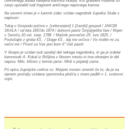
cerkvenega areala narejena kamnita škarpa. Kot gradbeni material so
zanjo uporabili tudi fragment antičnega napisnega kamna.
Na severni strani je v kamnit zidec vzidan nagrobnik župnika Skale z
napisom:
Tukaj v Gospodu počiva v. [velecenjeni] č.[častiti] gospod / JAKOB
SKALA / od leta 1857do 1874 / duhovni pastir Šm[a]rješke fare / Rojen
v Semiču 20 vel. serp. 1788. / Mašnik posvečen 25. Iuni 1825. /
Poslušajte z groba €Ś.. / Drage €Ś.. daj me ovčice / Ve molite mi za
večni mir / Prosil za Vas jest bom €“ Vaš pastir.
V škarpo je vzidan tudi spodnji del nekega nagrobnika, ki ga je izdelal
kamnosek A. Kokal iz Bršljina v Novem mestu in ima ohranjen le del
napisa: Milo. kličem z temne jame: /Moli o prijatelj zame.
Pri opisu župnijske cerkve sv. Marjete moram omeniti še to, da je na
njenem pročelju vzidana spominska plošča z imeni padlih v 1. svetovni
vojni.