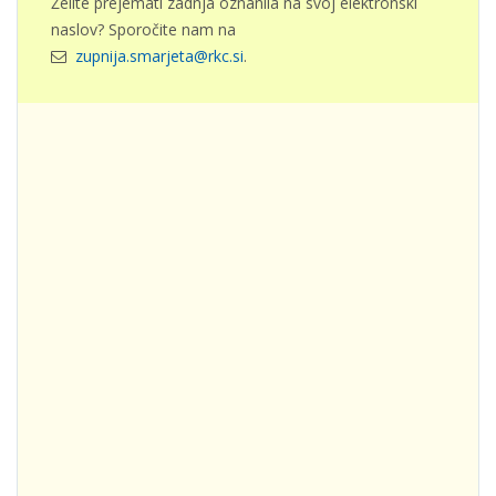
Želite prejemati zadnja oznanila na svoj elektronski
naslov? Sporočite nam na
zupnija.smarjeta@rkc.si
.