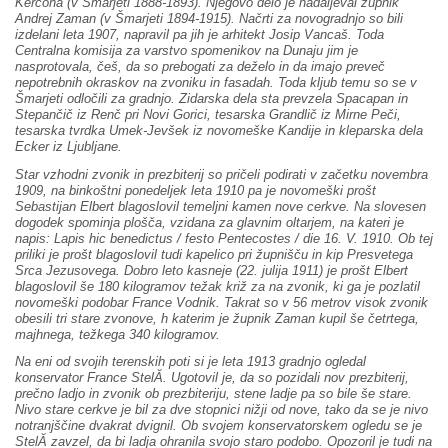
Kerčona (v Šmarjeti 1888-1893). Njegovo delo je nadaljeval župnik
Andrej Zaman (v Šmarjeti 1894-1915). Načrti za novogradnjo so bili
izdelani leta 1907, napravil pa jih je arhitekt Josip Vancaš. Toda
Centralna komisija za varstvo spomenikov na Dunaju jim je
nasprotovala, češ, da so prebogati za deželo in da imajo preveč
nepotrebnih okraskov na zvoniku in fasadah. Toda kljub temu so se v
Šmarjeti odločili za gradnjo. Zidarska dela sta prevzela Spacapan in
Stepančič iz Renč pri Novi Gorici, tesarska Grandlič iz Mirne Peči,
tesarska tvrdka Umek-Jevšek iz novomeške Kandije in kleparska dela
Ecker iz Ljubljane.
Star vzhodni zvonik in prezbiterij so pričeli podirati v začetku novembra
1909, na binkoštni ponedeljek leta 1910 pa je novomeški prošt
Sebastijan Elbert blagoslovil temeljni kamen nove cerkve. Na slovesen
dogodek spominja plošča, vzidana za glavnim oltarjem, na kateri je
napis: Lapis hic benedictus / festo Pentecostes / die 16. V. 1910. Ob tej
priliki je prošt blagoslovil tudi kapelico pri župnišču in kip Presvetega
Srca Jezusovega. Dobro leto kasneje (22. julija 1911) je prošt Elbert
blagoslovil še 180 kilogramov težak križ za na zvonik, ki ga je pozlatil
novomeški podobar France Vodnik. Takrat so v 56 metrov visok zvonik
obesili tri stare zvonove, h katerim je župnik Zaman kupil še četrtega,
majhnega, težkega 340 kilogramov.
Na eni od svojih terenskih poti si je leta 1913 gradnjo ogledal
konservator France StelĂ. Ugotovil je, da so pozidali nov prezbiterij,
prečno ladjo in zvonik ob prezbiteriju, stene ladje pa so bile še stare.
Nivo stare cerkve je bil za dve stopnici nižji od nove, tako da se je nivo
notranjščine dvakrat dvignil. Ob svojem konservatorskem ogledu se je
StelĂ zavzel, da bi ladja ohranila svojo staro podobo. Opozoril je tudi na