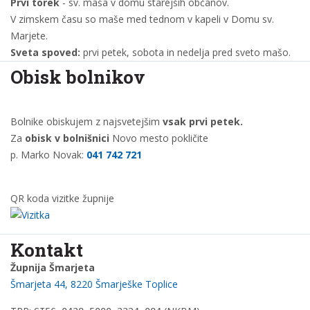
Prvi torek
- sv. maša v domu starejših občanov.
V zimskem času so maše med tednom v kapeli v Domu sv.
Marjete.
Sveta spoved:
prvi petek, sobota in nedelja pred sveto mašo.
Obisk bolnikov
Bolnike obiskujem z najsvetejšim
vsak prvi petek.
Za
obisk v bolnišnici
Novo mesto pokličite
p. Marko Novak:
041 742 721
QR koda vizitke župnije
Kontakt
Župnija Šmarjeta
Šmarjeta 44, 8220 Šmarješke Toplice