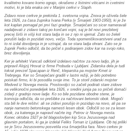
kvalitetno kovano korno ograjo, okrašeno z listnimi viticami in cvetnimi
motivi, ki je bila enaka oni v Marijini cerkvi v Slapih.
Zidavo nove cerkve je prekinila 1. svetovna vojna. Znova je oživela šele
leta 1926, za časa župnika Ivana Perka (v Šmarjeti 1903-1950), ki je že
kot kaplan pomagal pri prvi fazi gradnje. Šmarječani so sicer nameravali
nadaljevati z zidavo takoj po končani vojni, saj je bil novi prezbiterij
precej širši in višji kot stara ladja in se z njo ni ujemal. Zato so želeli
porušiti ladjo in pozidati novo, večjo. Toda spomeniškovarstveni urad za
to ni izdal dovoljenja in je vztrajal, da se stara ladja ohrani. Zato se je
župnik Perko odločil, da bo pričel s podiranjem zidov kar na svojo roko,
brez dovoljenja.
Ker je arhitekt Vancaš odklonil izdelavo načrtov za novo ladjo, jih je
pripravil Alojzij Hrovat iz firme Probuda v Ljubljani. Zidarska dela je tudi
tokrat prevzel Spacapan iz Renč, kleparska pa mojster Kmet iz
Trebnjega. Ker so Šmarječani gradili v lastni režiji, je bilo potrebno
poiskati firmo, ki bi posodila svoje ime. To je storil zidarski mojster
Medved iz Novega mesta. Prostovoljci so začeli podirati stare zidove
na velikonočni ponedeljek leta 1926, v sredini junija pa so pričeli domači
zidarji z gradnjo nove ladje. Ko so bile pozidane obodne stene, je
komisija odločila, da so prešibke za načrtovani betonski obok. Mogoči
sta bili le dve rešitvi: ali se zidovi porušijo in pozidajo na novo, ali pa se
nanje namesto betonskega namesti lesen obok. Odločili so se za lesen
obok, za katerega je napravil načrte ing. Petrov iz Novega mesta.
Konec oktobra 1927 je bil blagoslovljen kip Srca Jezusovega nad
glavnim portalom, ki ga je izdelal Feliks Toman iz Ljubljane. Ob tej priliki
se je Srcu Jezusovemu posvetila vsa šmarješka fara. Novo cerkev je