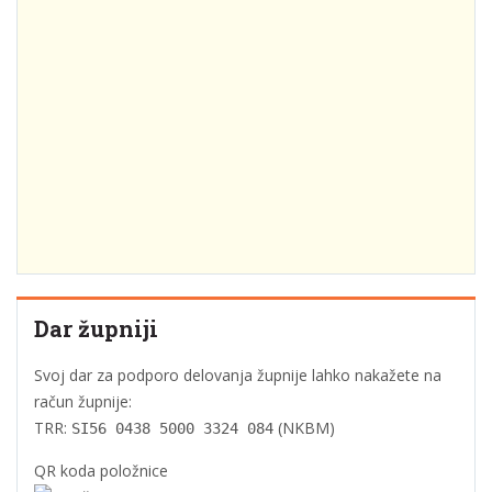
Dar župniji
Svoj dar za podporo delovanja župnije lahko nakažete na
račun župnije:
TRR:
(NKBM)
SI56 0438 5000 3324 084
QR koda položnice