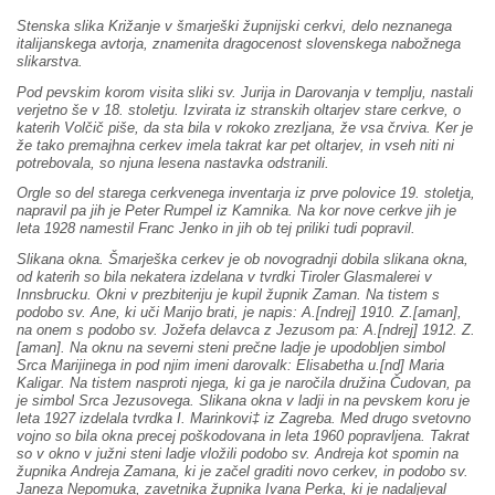
Stenska slika Križanje v šmarješki župnijski cerkvi, delo neznanega
italijanskega avtorja, znamenita dragocenost slovenskega nabožnega
slikarstva.
Pod pevskim korom visita sliki sv. Jurija in Darovanja v templju, nastali
verjetno še v 18. stoletju. Izvirata iz stranskih oltarjev stare cerkve, o
katerih Volčič piše, da sta bila v rokoko zrezljana, že vsa črviva. Ker je
že tako premajhna cerkev imela takrat kar pet oltarjev, in vseh niti ni
potrebovala, so njuna lesena nastavka odstranili.
Orgle so del starega cerkvenega inventarja iz prve polovice 19. stoletja,
napravil pa jih je Peter Rumpel iz Kamnika. Na kor nove cerkve jih je
leta 1928 namestil Franc Jenko in jih ob tej priliki tudi popravil.
Slikana okna. Šmarješka cerkev je ob novogradnji dobila slikana okna,
od katerih so bila nekatera izdelana v tvrdki Tiroler Glasmalerei v
Innsbrucku. Okni v prezbiteriju je kupil župnik Zaman. Na tistem s
podobo sv. Ane, ki uči Marijo brati, je napis: A.[ndrej] 1910. Z.[aman],
na onem s podobo sv. Jožefa delavca z Jezusom pa: A.[ndrej] 1912. Z.
[aman]. Na oknu na severni steni prečne ladje je upodobljen simbol
Srca Marijinega in pod njim imeni darovalk: Elisabetha u.[nd] Maria
Kaligar. Na tistem nasproti njega, ki ga je naročila družina Čudovan, pa
je simbol Srca Jezusovega. Slikana okna v ladji in na pevskem koru je
leta 1927 izdelala tvrdka I. Marinkovi‡ iz Zagreba. Med drugo svetovno
vojno so bila okna precej poškodovana in leta 1960 popravljena. Takrat
so v okno v južni steni ladje vložili podobo sv. Andreja kot spomin na
župnika Andreja Zamana, ki je začel graditi novo cerkev, in podobo sv.
Janeza Nepomuka, zavetnika župnika Ivana Perka, ki je nadaljeval