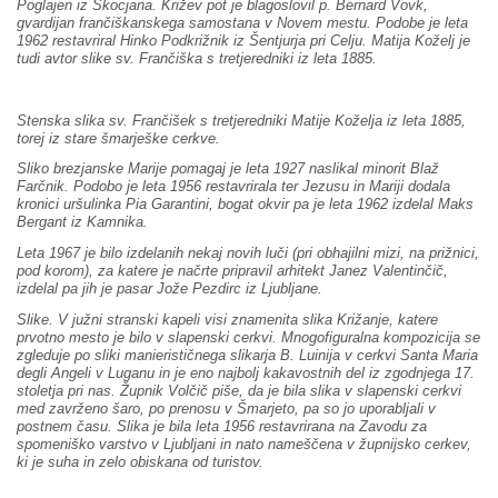
Poglajen iz Škocjana. Križev pot je blagoslovil p. Bernard Vovk,
gvardijan frančiškanskega samostana v Novem mestu. Podobe je leta
1962 restavriral Hinko Podkrižnik iz Šentjurja pri Celju. Matija Koželj je
tudi avtor slike sv. Frančiška s tretjeredniki iz leta 1885.
Stenska slika sv. Frančišek s tretjeredniki Matije Koželja iz leta 1885,
torej iz stare šmarješke cerkve.
Sliko brezjanske Marije pomagaj je leta 1927 naslikal minorit Blaž
Farčnik. Podobo je leta 1956 restavrirala ter Jezusu in Mariji dodala
kronici uršulinka Pia Garantini, bogat okvir pa je leta 1962 izdelal Maks
Bergant iz Kamnika.
Leta 1967 je bilo izdelanih nekaj novih luči (pri obhajilni mizi, na prižnici,
pod korom), za katere je načrte pripravil arhitekt Janez Valentinčič,
izdelal pa jih je pasar Jože Pezdirc iz Ljubljane.
Slike. V južni stranski kapeli visi znamenita slika Križanje, katere
prvotno mesto je bilo v slapenski cerkvi. Mnogofiguralna kompozicija se
zgleduje po sliki manierističnega slikarja B. Luinija v cerkvi Santa Maria
degli Angeli v Luganu in je eno najbolj kakavostnih del iz zgodnjega 17.
stoletja pri nas. Župnik Volčič piše, da je bila slika v slapenski cerkvi
med zavrženo šaro, po prenosu v Šmarjeto, pa so jo uporabljali v
postnem času. Slika je bila leta 1956 restavrirana na Zavodu za
spomeniško varstvo v Ljubljani in nato nameščena v župnijsko cerkev,
ki je suha in zelo obiskana od turistov.