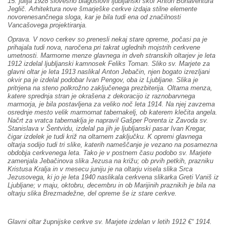
15. julija 1928 slovesno blagoslovil ljubljanski škof Anton Bonaventura
Jeglič. Arhitektura nove šmarješke cerkve izdaja stilne elemente
novorenesančnega sloga, kar je bila tudi ena od značilnosti
Vancašovega projektiranja.
Oprava. V novo cerkev so prenesli nekaj stare opreme, počasi pa je
prihajala tudi nova, naročena pri takrat uglednih mojstrih cerkvene
umetnosti. Marmorne menze glavnega in dveh stranskih oltarjev je leta
1912 izdelal ljubljanski kamnosek Feliks Toman. Sliko sv. Marjete za
glavni oltar je leta 1913 naslikal Anton Jebačin, njen bogato izrezljani
okvir pa je izdelal podobar Ivan Pengov, oba iz Ljubljane. Slika je
pritrjena na steno polkrožno zaključenega prezbiterija. Oltarna menza,
katere sprednja stran je okrašena z dekoracijo iz raznobarvnega
marmorja, je bila postavljena za veliko noč leta 1914. Na njej zavzema
osrednje mesto velik marmornat tabernakelj, ob katerem klečita angela.
Načrt za vratca tabernaklja je napravil Gašper Porenta iz Zavoda sv.
Stanislava v Šentvidu, izdelal pa jih je ljubljanski pasar Ivan Kregar,
čigar izdelek je tudi križ na oltarnem zaključku. K opremi glavnega
oltarja sodijo tudi tri slike, katerih nameščanje je vezano na posamezna
obdobja cerkvenega leta. Tako je v postnem času podobo sv. Marjete
zamenjala Jebačinova slika Jezusa na križu; ob prvih petkih, prazniku
Kristusa Kralja in v mesecu juniju je na oltarju visela slika Srca
Jezusovega, ki jo je leta 1940 naslikala cerkvena slikarka Greti Vaniš iz
Ljubljane; v maju, oktobru, decembru in ob Marijinih praznikih je bila na
oltarju slika Brezmadežne, del opreme še iz stare cerkve.
Glavni oltar župnijske cerkve sv. Marjete izdelan v letih 1912 €“ 1914.