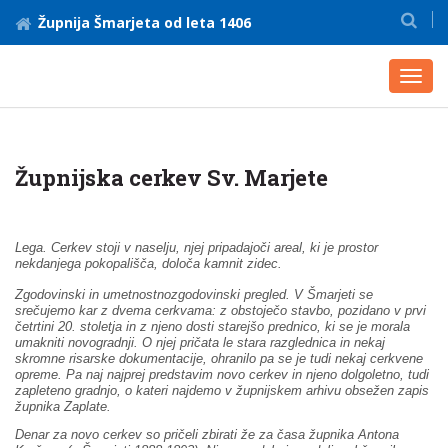
Župnija Šmarjeta od leta 1406
Toggl
navig
Župnijska cerkev Sv. Marjete
Lega. Cerkev stoji v naselju, njej pripadajoči areal, ki je prostor
nekdanjega pokopališča, določa kamnit zidec.
Zgodovinski in umetnostnozgodovinski pregled. V Šmarjeti se
srečujemo kar z dvema cerkvama: z obstoječo stavbo, pozidano v prvi
četrtini 20. stoletja in z njeno dosti starejšo prednico, ki se je morala
umakniti novogradnji. O njej pričata le stara razglednica in nekaj
skromne risarske dokumentacije, ohranilo pa se je tudi nekaj cerkvene
opreme. Pa naj najprej predstavim novo cerkev in njeno dolgoletno, tudi
zapleteno gradnjo, o kateri najdemo v župnijskem arhivu obsežen zapis
župnika Zaplate.
Denar za novo cerkev so pričeli zbirati že za časa župnika Antona